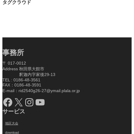
タグクラウド
事務所
〒 017-0012
Address 秋田県大館市
釈迦内字家後29-13
TEL : 0186-48-3561
FAX：0186-48-3591
E-mail：rid2540g26-27@ymail.plala.or.jp
Facebook
X
Instagram
YouTube
サービス
地区大会
download