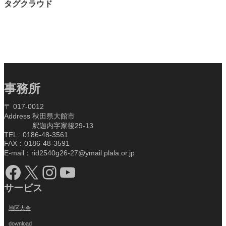
タグクラウド
事務所
〒 017-0012
Address 秋田県大館市
釈迦内字家後29-13
TEL : 0186-48-3561
FAX：0186-48-3591
E-mail：rid2540g26-27@ymail.plala.or.jp
Facebook
X
Instagram
YouTube
サービス
地区大会
download