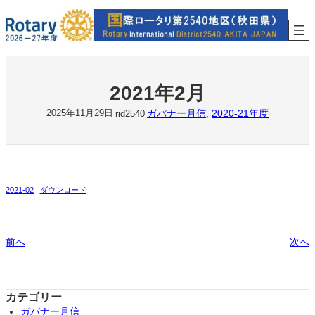
内
容
を
ス
キ
ッ
2021年2月
プ
ガバナー月信
, 
2020-21年度
2025年11月29日
rid2540
2021-02
ダウンロード
前へ
次へ
カテゴリー
ガバナー月信