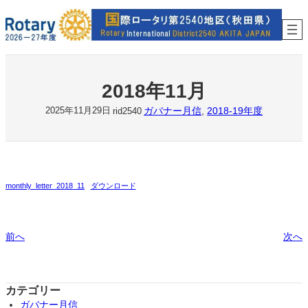
内
容
を
ス
キ
ッ
2018年11月
プ
ガバナー月信
, 
2018-19年度
2025年11月29日
rid2540
monthly_letter_2018_11
ダウンロード
前へ
次へ
カテゴリー
ガバナー月信