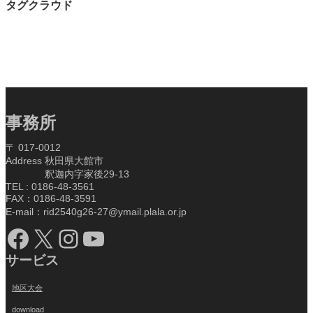
タグクラウド
事務所
〒 017-0012
Address 秋田県大館市
釈迦内字家後29-13
TEL : 0186-48-3561
FAX：0186-48-3591
E-mail：rid2540g26-27@ymail.plala.or.jp
Facebook
X
Instagram
YouTube
サービス
地区大会
download