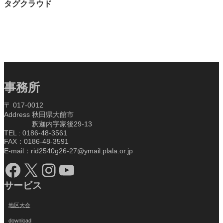
タグクラウド
事務所
〒 017-0012
Address 秋田県大館市
釈迦内字家後29-13
TEL : 0186-48-3561
FAX：0186-48-3591
E-mail：rid2540g26-27@ymail.plala.or.jp
Facebook
X
Instagram
YouTube
サービス
地区大会
download