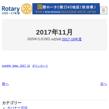
内
容
を
ス
キ
ッ
2017年11月
プ
2017-18年度
2025年11月29日
rid2540
monthly_letter_2017_11
ダウンロード
前へ
次へ
カテゴリー
ガバナー月信