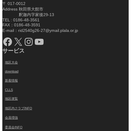
〒 017-0012
Address 秋田県大館市
釈迦内字家後29-13
TEL : 0186-48-3561
FAX：0186-48-3591
E-mail：rid2540g26-27@ymail.plala.or.jp
Facebook
X
Instagram
YouTube
サービス
地区大会
download
新着情報
CLLS
地区便覧
地区内クラブINFO
会員増強
委員会INFO