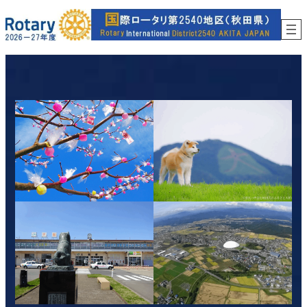
内
容
を
ス
キ
ッ
プ